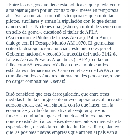
«Entre los riesgos que tiene esta política es que puede venir
a trabajar alguien por un contrato de 4 meses en temporada
alta. Van a contratar compañías temporales que contratan
pilotos, auxiliares y arman la tripulación con lo que tienen
dando vueltas. No tenés una gestión y control, te vienen con
un sello de goma», cuestionó el titular de APLA
(Asociación de Pilotos de Líneas Aéreas), Pablo Biró, en
diálogo con El Destape Mundo AM 1070. El gremialista
criticó la desregulación anunciada este miércoles por el
Gobierno nacional y recordó la tragedia del vuelo 3142 de
Líneas Aéreas Privadas Argentinas (LAPA), en la que
fallecieron 65 personas. «Y dicen que cumple con los
estándares internacionales. Como en el caso de LAPA, que
cumplía con los estándares internacionales pero se cayó por
no cargar combustible», señaló.
Biró consideró que esta desregulación, que entre otras
medidas habilita el ingreso de nuevos operadores al mercado
aerocomercial, está «en sintonía con lo que hacen con la
economía» y criticó la iniciativa al asegurar que «no
funciona en ningún lugar del mundo». «En los lugares
donde existió dejó a los países desconectados a merced de la
especulación, de solo la rentabilidad». En esa línea, planteó
que las posibles nuevas empresas que arriben al país van a