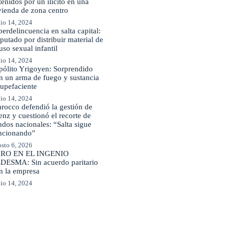
tenidos por un ilícito en una
vienda de zona centro
io 14, 2024
berdelincuencia en salta capital:
putado por distribuir material de
uso sexual infantil
io 14, 2024
pólito Yrigoyen: Sorprendido
n un arma de fuego y sustancia
tupefaciente
io 14, 2024
rocco defendió la gestión de
enz y cuestionó el recorte de
ndos nacionales: “Salta sigue
ncionando”
sto 6, 2026
RO EN EL INGENIO
DESMA: Sin acuerdo paritario
n la empresa
io 14, 2024