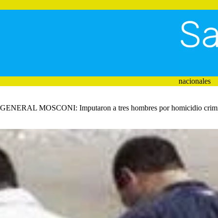
Saltar
al
contenido
nacionales
GENERAL MOSCONI: Imputaron a tres hombres por homicidio crimi