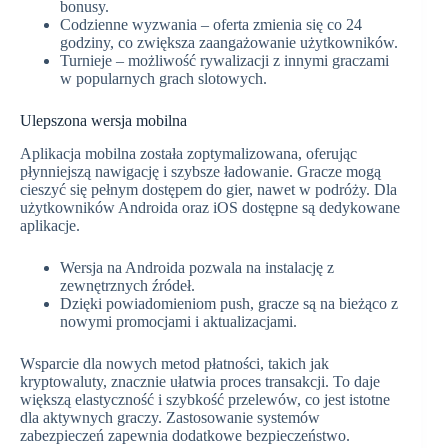
bonusy.
Codzienne wyzwania – oferta zmienia się co 24
godziny, co zwiększa zaangażowanie użytkowników.
Turnieje – możliwość rywalizacji z innymi graczami
w popularnych grach slotowych.
Ulepszona wersja mobilna
Aplikacja mobilna została zoptymalizowana, oferując
płynniejszą nawigację i szybsze ładowanie. Gracze mogą
cieszyć się pełnym dostępem do gier, nawet w podróży. Dla
użytkowników Androida oraz iOS dostępne są dedykowane
aplikacje.
Wersja na Androida pozwala na instalację z
zewnętrznych źródeł.
Dzięki powiadomieniom push, gracze są na bieżąco z
nowymi promocjami i aktualizacjami.
Wsparcie dla nowych metod płatności, takich jak
kryptowaluty, znacznie ułatwia proces transakcji. To daje
większą elastyczność i szybkość przelewów, co jest istotne
dla aktywnych graczy. Zastosowanie systemów
zabezpieczeń zapewnia dodatkowe bezpieczeństwo.