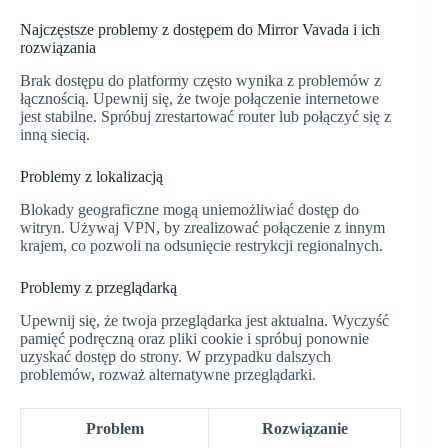
Najczęstsze problemy z dostępem do Mirror Vavada i ich
rozwiązania
Brak dostępu do platformy często wynika z problemów z
łącznością. Upewnij się, że twoje połączenie internetowe
jest stabilne. Spróbuj zrestartować router lub połączyć się z
inną siecią.
Problemy z lokalizacją
Blokady geograficzne mogą uniemożliwiać dostęp do
witryn. Używaj VPN, by zrealizować połączenie z innym
krajem, co pozwoli na odsunięcie restrykcji regionalnych.
Problemy z przeglądarką
Upewnij się, że twoja przeglądarka jest aktualna. Wyczyść
pamięć podręczną oraz pliki cookie i spróbuj ponownie
uzyskać dostęp do strony. W przypadku dalszych
problemów, rozważ alternatywne przeglądarki.
Problem
Rozwiązanie