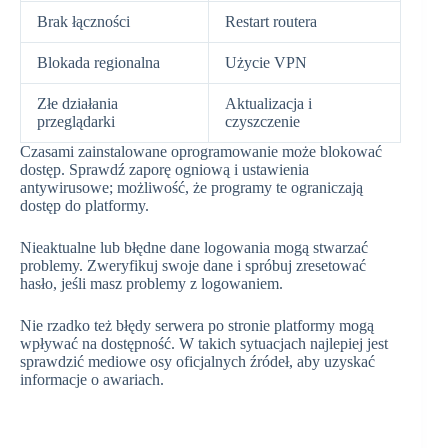
Brak łączności
Restart routera
Blokada regionalna
Użycie VPN
Złe działania
Aktualizacja i
przeglądarki
czyszczenie
Czasami zainstalowane oprogramowanie może blokować
dostęp. Sprawdź zaporę ogniową i ustawienia
antywirusowe; możliwość, że programy te ograniczają
dostęp do platformy.
Nieaktualne lub błędne dane logowania mogą stwarzać
problemy. Zweryfikuj swoje dane i spróbuj zresetować
hasło, jeśli masz problemy z logowaniem.
Nie rzadko też błędy serwera po stronie platformy mogą
wpływać na dostępność. W takich sytuacjach najlepiej jest
sprawdzić mediowe osy oficjalnych źródeł, aby uzyskać
informacje o awariach.