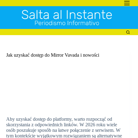
Saltar
al
contenido
Jak uzyskać dostęp do Mirror Vavada i nowości
Aby uzyskać dostęp do platformy, warto rozpocząć od
skorzystania z odpowiednich linków. W 2026 roku wiele
osób poszukuje sposób na łatwe połączenie z serwisem. W
tym kontekście wyjątkowym rozwiązaniem są alternatywne