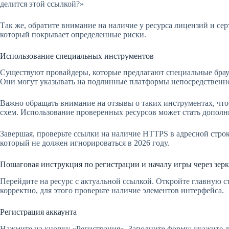
делится этой ссылкой?»
Так же, обратите внимание на наличие у ресурса лицензий и се
который покрывает определенные риски.
Использование специальных инструментов
Существуют провайдеры, которые предлагают специальные брау
Они могут указывать на подлинные платформы непосредственно
Важно обращать внимание на отзывы о таких инструментах, ч
схем. Использование проверенных ресурсов может стать дополн
Завершая, проверьте ссылки на наличие HTTPS в адресной стро
который не должен игнорироваться в 2026 году.
Пошаговая инструкция по регистрации и началу игры через зерк
Перейдите на ресурс с актуальной ссылкой. Откройте главную ст
корректно, для этого проверьте наличие элементов интерфейса.
Регистрация аккаунта
Нажмите на кнопку «Регистрация». Заполните форму: укажите 