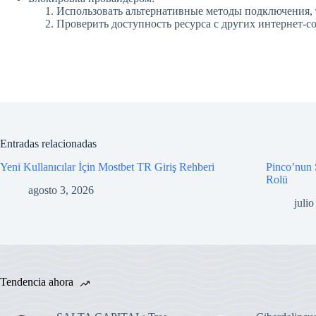
Использовать альтернативные методы подключения, 
Проверить доступность ресурса с других интернет-с
Entradas relacionadas
Yeni Kullanıcılar İçin Mostbet TR Giriş Rehberi
Pinco’nun 
Rolü
agosto 3, 2026
juli
Tendencia ahora