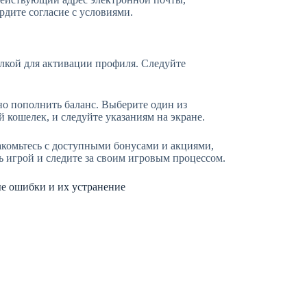
дите согласие с условиями.
ылкой для активации профиля. Следуйте
но пополнить баланс. Выберите один из
 кошелек, и следуйте указаниям на экране.
акомьтесь с доступными бонусами и акциями,
ь игрой и следите за своим игровым процессом.
ые ошибки и их устранение