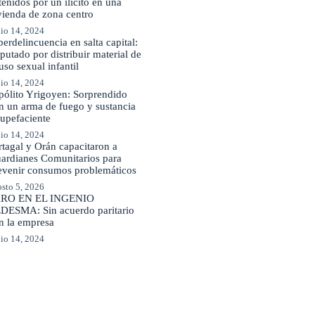
tenidos por un ilícito en una
vienda de zona centro
io 14, 2024
berdelincuencia en salta capital:
putado por distribuir material de
uso sexual infantil
io 14, 2024
pólito Yrigoyen: Sorprendido
n un arma de fuego y sustancia
tupefaciente
io 14, 2024
rtagal y Orán capacitaron a
ardianes Comunitarios para
evenir consumos problemáticos
sto 5, 2026
RO EN EL INGENIO
DESMA: Sin acuerdo paritario
n la empresa
io 14, 2024