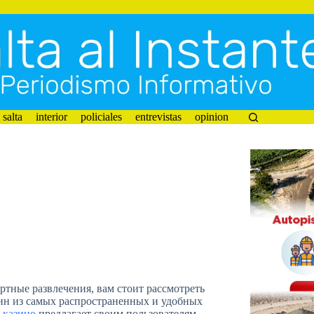
salta
interior
policiales
entrevistas
opinion
ртные развлечения, вам стоит рассмотреть
ин из самых распространенных и удобных
 казино
предлагает своим пользователям