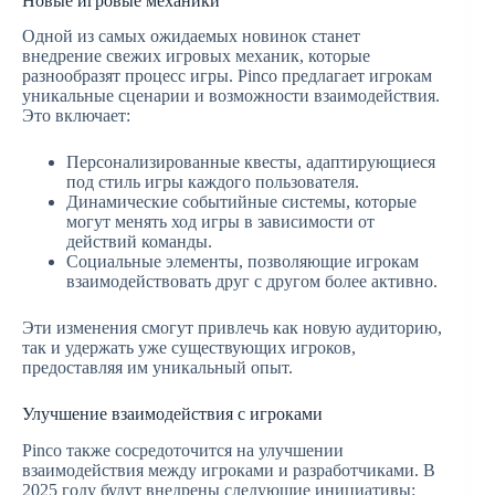
Новые игровые механики
Одной из самых ожидаемых новинок станет
внедрение свежих игровых механик, которые
разнообразят процесс игры. Pinco предлагает игрокам
уникальные сценарии и возможности взаимодействия.
Это включает:
Персонализированные квесты, адаптирующиеся
под стиль игры каждого пользователя.
Динамические событийные системы, которые
могут менять ход игры в зависимости от
действий команды.
Социальные элементы, позволяющие игрокам
взаимодействовать друг с другом более активно.
Эти изменения смогут привлечь как новую аудиторию,
так и удержать уже существующих игроков,
предоставляя им уникальный опыт.
Улучшение взаимодействия с игроками
Pinco также сосредоточится на улучшении
взаимодействия между игроками и разработчиками. В
2025 году будут внедрены следующие инициативы: