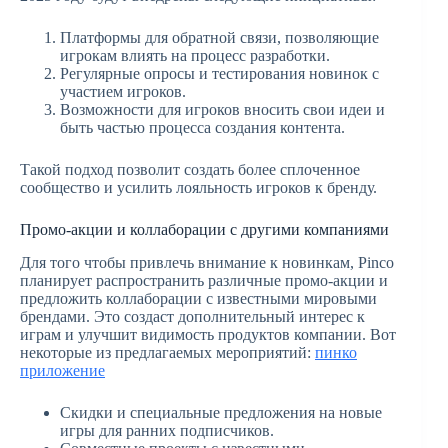
Платформы для обратной связи, позволяющие
игрокам влиять на процесс разработки.
Регулярные опросы и тестирования новинок с
участием игроков.
Возможности для игроков вносить свои идеи и
быть частью процесса создания контента.
Такой подход позволит создать более сплоченное
сообщество и усилить лояльность игроков к бренду.
Промо-акции и коллаборации с другими компаниями
Для того чтобы привлечь внимание к новинкам, Pinco
планирует распространить различные промо-акции и
предложить коллаборации с известными мировыми
брендами. Это создаст дополнительный интерес к
играм и улучшит видимость продуктов компании. Вот
некоторые из предлагаемых мероприятий:
пинко
приложение
Скидки и специальные предложения на новые
игры для ранних подписчиков.