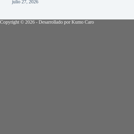
julio 27, 2026
Copyright © 2026 - Desarrollado por Kumo Caro