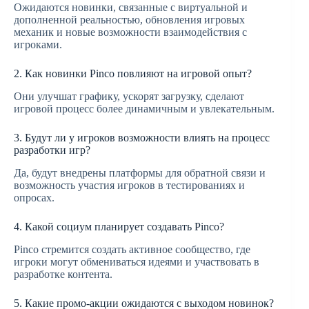
Ожидаются новинки, связанные с виртуальной и
дополненной реальностью, обновления игровых
механик и новые возможности взаимодействия с
игроками.
2. Как новинки Pinco повлияют на игровой опыт?
Они улучшат графику, ускорят загрузку, сделают
игровой процесс более динамичным и увлекательным.
3. Будут ли у игроков возможности влиять на процесс
разработки игр?
Да, будут внедрены платформы для обратной связи и
возможность участия игроков в тестированиях и
опросах.
4. Какой социум планирует создавать Pinco?
Pinco стремится создать активное сообщество, где
игроки могут обмениваться идеями и участвовать в
разработке контента.
5. Какие промо-акции ожидаются с выходом новинок?