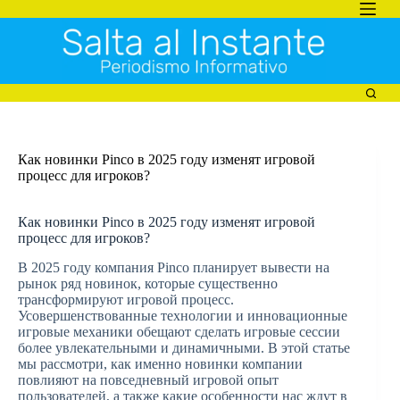
Saltar
al
contenido
Как новинки Pinco в 2025 году изменят игровой
процесс для игроков?
Как новинки Pinco в 2025 году изменят игровой
процесс для игроков?
В 2025 году компания Pinco планирует вывести на
рынок ряд новинок, которые существенно
трансформируют игровой процесс.
Усовершенствованные технологии и инновационные
игровые механики обещают сделать игровые сессии
более увлекательными и динамичными. В этой статье
мы рассмотри, как именно новинки компании
повлияют на повседневный игровой опыт
пользователей, а также какие особенности нас ждут в