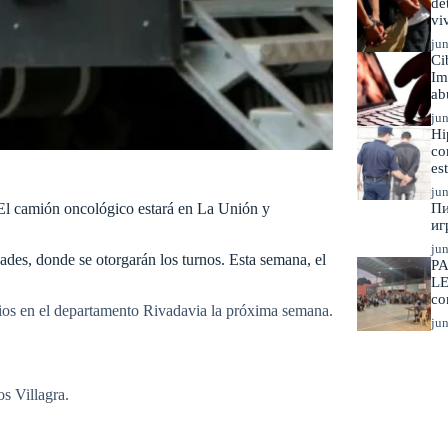
de
vi
jun
Ci
Im
ab
jun
Hi
co
es
jun
 El camión oncológico estará en La Unión y
Пи
иг
jun
dades, donde se otorgarán los turnos. Esta semana, el
PA
LE
co
cios en el departamento Rivadavia la próxima semana.
jun
s Villagra.