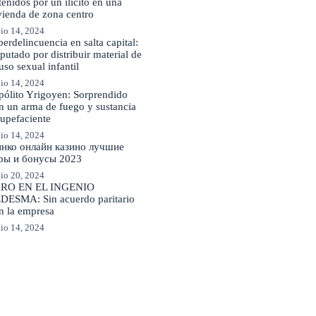
tenidos por un ilícito en una
vienda de zona centro
io 14, 2024
berdelincuencia en salta capital:
putado por distribuir material de
uso sexual infantil
io 14, 2024
pólito Yrigoyen: Sorprendido
n un arma de fuego y sustancia
tupefaciente
io 14, 2024
нко онлайн казино лучшие
ры и бонусы 2023
io 20, 2024
RO EN EL INGENIO
DESMA: Sin acuerdo paritario
n la empresa
io 14, 2024