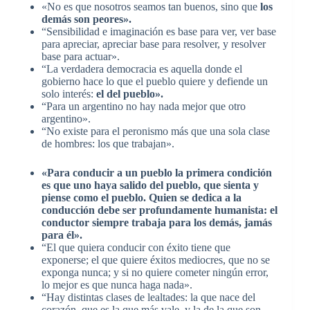
«No es que nosotros seamos tan buenos, sino que
los
demás son peores».
“Sensibilidad e imaginación es base para ver, ver base
para apreciar, apreciar base para resolver, y resolver
base para actuar».
“La verdadera democracia es aquella donde el
gobierno hace lo que el pueblo quiere y defiende un
solo interés:
el del pueblo».
“Para un argentino no hay nada mejor que otro
argentino».
“No existe para el peronismo más que una sola clase
de hombres: los que trabajan».
«Para conducir a un pueblo la primera condición
es que uno haya salido del pueblo, que sienta y
piense como el pueblo. Quien se dedica a la
conducción debe ser profundamente humanista: el
conductor siempre trabaja para los demás, jamás
para él».
“El que quiera conducir con éxito tiene que
exponerse; el que quiere éxitos mediocres, que no se
exponga nunca; y si no quiere cometer ningún error,
lo mejor es que nunca haga nada».
“Hay distintas clases de lealtades: la que nace del
corazón, que es la que más vale, y la de la que son