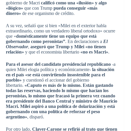
gobierno de Macri
calificó como una «ilusión» y algo
«ilógico»
que con Trump
pueda conseguir «más
dinero»
de ese organismo de crédito.
A su vez, señaló que si bien «Milei en el exterior habla
extraordinario, como un verdadero liberal ortodoxo» ocurre
que «
domésticamente tiene un equipo que está
gobernando como peronistas”
. En declaraciones a
El
Observador
,
aseguró que Trump y Milei «no tienen
relación»
y que el economista libertario
«no es Macri»
.
Para el asesor del candidato presidencial republicano
-a
quien Milei elogia política y económicamente-
la situación
en el país «se está convirtiendo insostenible para el
pueblo»
y cuestionó el accionar del gobierno
libertario.
«Caputo es más de lo mismo. Están gastando
todas las reservas, haciendo lo mismo que hacían los
peronistas, lo mismo que fracasó la primera vez cuando
era presidente del Banco Central y ministro de Mauricio
Macri. Milei aspiró a una política de dolarización y está
gobernando con una política de reforzar el peso
argentino»
, disparó.
Por otro lado,
Claver-Carone se refirió al trato que tienen