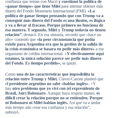
confianza que tenían con Macri
y cuestionó la política de
«ganar tiempo» que tiene Milei
para intentar obtener más
dinero del Fondo Monetario Internacional (FMI).
«La
política de ganar tiempo pensando que con Trump va a
conseguir más dinero del Fondo es una ilusión, es ilógica
y va a llevar al fracaso. Porque primero no funciona de
esa manera. Y segundo, Milei y Trump todavía no tienen
relación”
, destacó. En esa sintonía, recordó que «hace un
año» comentó que
«la peor circunstancia que podía
existir para Argentina era que la gestión de la salida de
la crisis económica se basara en pedir más dinero»
a ese
organismo de crédito internacional. «
Y efectivamente aquí
estamos, la única solución parece ser pedir más dinero
del Fondo. Es tiempo perdido»,
se quejó.
Como
una de las características que imposibilita la
relación entre Trump y Milei
, Claver-Carone planteó que
e
l presidente argentino no sabe «hablar inglés»
. «Y
hay
otro problema que yo viví con (el expresidente de
Brasil, Jair) Bolsonaro
. Aunque haya respeto mutuo,
es
difícil crear la relación porque no se entienden. Porque
ni Bolsonaro ni Milei hablan inglés.
Así que va a tardar
más tiempo aún crear esa confianza y esa relación”,
subrayó.