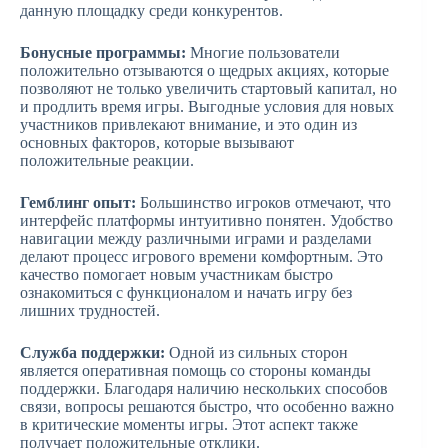
данную площадку среди конкурентов.
Бонусные программы:
Многие пользователи
положительно отзываются о щедрых акциях, которые
позволяют не только увеличить стартовый капитал, но
и продлить время игры. Выгодные условия для новых
участников привлекают внимание, и это один из
основных факторов, которые вызывают
положительные реакции.
Гемблинг опыт:
Большинство игроков отмечают, что
интерфейс платформы интуитивно понятен. Удобство
навигации между различными играми и разделами
делают процесс игрового времени комфортным. Это
качество помогает новым участникам быстро
ознакомиться с функционалом и начать игру без
лишних трудностей.
Служба поддержки:
Одной из сильных сторон
является оперативная помощь со стороны команды
поддержки. Благодаря наличию нескольких способов
связи, вопросы решаются быстро, что особенно важно
в критические моменты игры. Этот аспект также
получает положительные отклики.