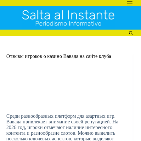
Saltar
al
contenido
Отзывы игроков о казино Вавада на сайте клуба
Среди разнообразных платформ для азартных игр,
Вавада привлекает внимание своей репутацией. На
2026 год, игроки отмечают наличие интересного
контента и разнообразие слотов. Можно выделить
несколько ключевых аспектов, которые выделяют