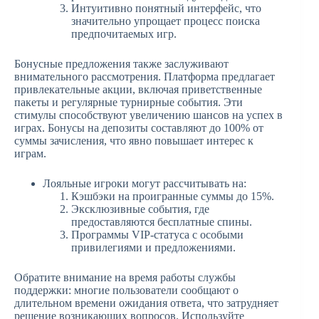
Интуитивно понятный интерфейс, что
значительно упрощает процесс поиска
предпочитаемых игр.
Бонусные предложения также заслуживают
внимательного рассмотрения. Платформа предлагает
привлекательные акции, включая приветственные
пакеты и регулярные турнирные события. Эти
стимулы способствуют увеличению шансов на успех в
играх. Бонусы на депозиты составляют до 100% от
суммы зачисления, что явно повышает интерес к
играм.
Лояльные игроки могут рассчитывать на:
Кэшбэки на проигранные суммы до 15%.
Эксклюзивные события, где
предоставляются бесплатные спины.
Программы VIP-статуса с особыми
привилегиями и предложениями.
Обратите внимание на время работы службы
поддержки: многие пользователи сообщают о
длительном времени ожидания ответа, что затрудняет
решение возникающих вопросов. Используйте