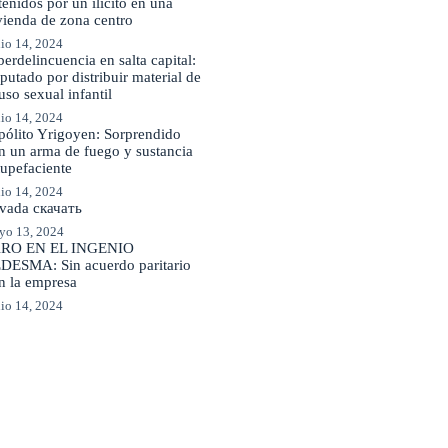
tenidos por un ilícito en una
vienda de zona centro
io 14, 2024
berdelincuencia en salta capital:
putado por distribuir material de
uso sexual infantil
io 14, 2024
pólito Yrigoyen: Sorprendido
n un arma de fuego y sustancia
tupefaciente
io 14, 2024
vada скачать
yo 13, 2024
RO EN EL INGENIO
DESMA: Sin acuerdo paritario
n la empresa
io 14, 2024