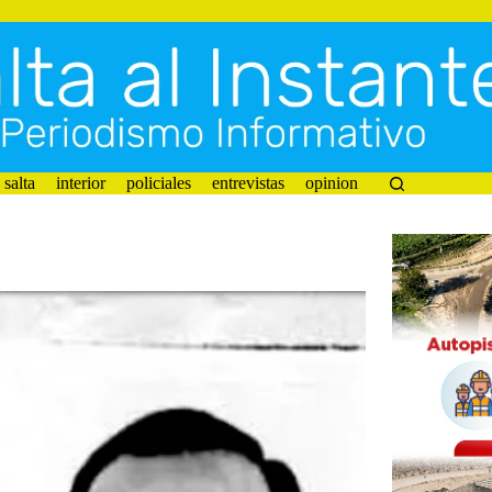
salta
interior
policiales
entrevistas
opinion