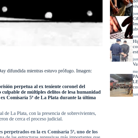
de
vi
jun
Ci
Im
ab
jun
Hi
co
es
jun
Va
Day difundida mientras estuvo prófugo. Imagen:
ma
PA
LE
isión perpetua al ex teniente coronel del
co
o culpable de múltiples delitos de lesa humanidad
jun
 ex Comisaría 5ª de La Plata durante la última
al de La Plata, con la presencia de sobrevivientes,
ron de cerca el proceso judicial.
es perpetrados en la ex Comisaría 5ª, uno de los
una de las estructuras represivas más importantes que