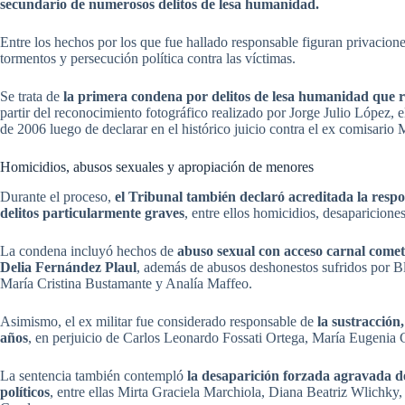
secundario de numerosos delitos de lesa humanidad.
Entre los hechos por los que fue hallado responsable figuran privaciones
tormentos y persecución política contra las víctimas.
Se trata de
la primera condena por delitos de lesa humanidad que
partir del reconocimiento fotográfico realizado por Jorge Julio López, e
de 2006 luego de declarar en el histórico juicio contra el ex comisario 
Homicidios, abusos sexuales y apropiación de menores
Durante el proceso,
el Tribunal también declaró acreditada la respo
delitos particularmente graves
, entre ellos homicidios, desapariciones
La condena incluyó hechos de
abuso sexual con acceso carnal comet
Delia Fernández Plaul
, además de abusos deshonestos sufridos por B
María Cristina Bustamante y Analía Maffeo.
Asimismo, el ex militar fue considerado responsable de
la sustracción
años
, en perjuicio de Carlos Leonardo Fossati Ortega, María Eugenia
La sentencia también contempló
la desaparición forzada agravada 
políticos
, entre ellas Mirta Graciela Marchiola, Diana Beatriz Wlichky