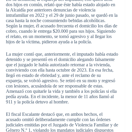
dos hijos en común, relató que éste había estado alojado en
la Alcaidía por anteriores denuncias de violencia
intrafamiliar en 2022 y el 29 de junio pasado, se quedó en la
casa hasta la noche consumiendo bebidas alcohólicas.
Según la mujer, él acusado frecuenta el domicilio los días de
cobro, cuando le entrega $20.000 para sus hijos. Siguiendo
el relato, en un momento, se tornó agresivo y al llegar los
hijos de la víctima, pidieron ayuda a la policía.
La mujer contó que, anteriormente, el imputado había estado
detenido y se presentó en el domicilio alegando falsamente
que el juzgado le había autorizado retornar a la vivienda,
conviviendo con ella hasta octubre de 2023. En esa fecha,
llegó en estado de ebriedad y, ante el reclamo de su
expareja, se volvió agresivo. Se retiró en su moto y regresó
con lesiones, acusándola de ser responsable de estas.
Amenazó con quitarle la vida y también a los policías si ella
pedía ayuda. En el incidente, la menor de 11 años llamó al
911 y la policía detuvo al hombre.
El fiscal Escalante destacó que, en ambos hechos, el
acusado omitió deliberadamente cumplir con las órdenes
judiciales emitidas por el Juzgado de Violencia Familiar y de
Género N.º 1, violando los mandatos judiciales dispuestos