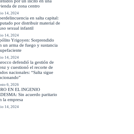
tenidos por un ilícito en una
vienda de zona centro
io 14, 2024
berdelincuencia en salta capital:
putado por distribuir material de
uso sexual infantil
io 14, 2024
pólito Yrigoyen: Sorprendido
n un arma de fuego y sustancia
tupefaciente
io 14, 2024
rocco defendió la gestión de
enz y cuestionó el recorte de
ndos nacionales: “Salta sigue
ncionando”
sto 6, 2026
RO EN EL INGENIO
DESMA: Sin acuerdo paritario
n la empresa
io 14, 2024