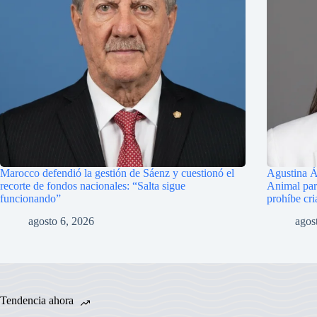
Marocco defendió la gestión de Sáenz y cuestionó el
Agustina Á
recorte de fondos nacionales: “Salta sigue
Animal para
funcionando”
prohíbe cri
agosto 6, 2026
agos
Tendencia ahora