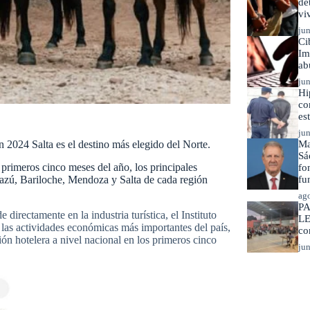
de
vi
jun
Ci
Im
ab
jun
Hi
co
es
jun
n 2024 Salta es el destino más elegido del Norte.
Ma
Sá
 primeros cinco meses del año, los principales
fo
Iguazú, Bariloche, Mendoza y Salta de cada región
fu
ago
PA
irectamente en la industria turística, el Instituto
LE
 las actividades económicas más importantes del país,
co
ón hotelera a nivel nacional en los primeros cinco
jun