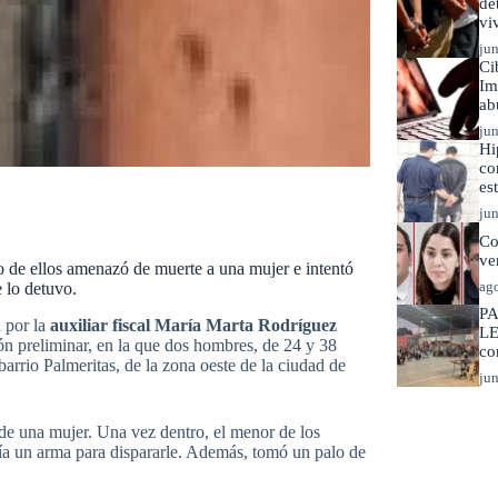
de
vi
jun
Ci
Im
ab
jun
Hi
co
es
jun
Co
ve
 de ellos amenazó de muerte a una mujer e intentó
ago
e lo detuvo.
PA
 por la
auxiliar fiscal María Marta Rodríguez
LE
ión preliminar, en la que dos hombres, de 24 y 38
co
arrio Palmeritas, de la zona oeste de la ciudad de
jun
 de una mujer. Una vez dentro, el menor de los
ía un arma para dispararle. Además, tomó un palo de