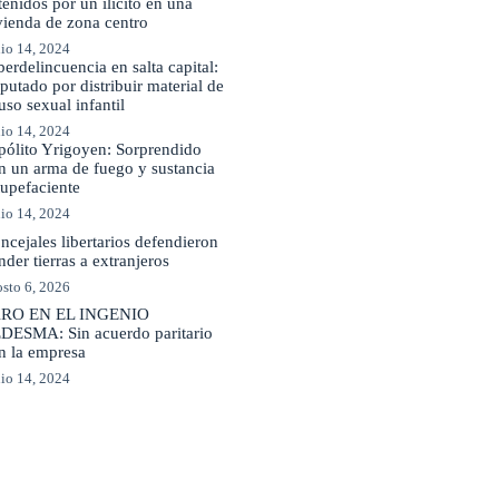
tenidos por un ilícito en una
vienda de zona centro
io 14, 2024
berdelincuencia en salta capital:
putado por distribuir material de
uso sexual infantil
io 14, 2024
pólito Yrigoyen: Sorprendido
n un arma de fuego y sustancia
tupefaciente
io 14, 2024
ncejales libertarios defendieron
nder tierras a extranjeros
sto 6, 2026
RO EN EL INGENIO
DESMA: Sin acuerdo paritario
n la empresa
io 14, 2024