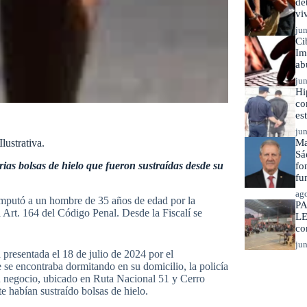
de
vi
jun
Ci
Im
ab
jun
Hi
co
es
jun
lustrativa.
Ma
Sá
arias bolsas de hielo que fueron sustraídas desde su
fo
fu
ago
mputó a un hombre de 35 años de edad por la
PA
l Art. 164 del Código Penal. Desde la Fiscalí se
LE
co
jun
 presentada el 18 de julio de 2024 por el
 se encontraba dormitando en su domicilio, la policía
 su negocio, ubicado en Ruta Nacional 51 y Cerro
 habían sustraído bolsas de hielo.