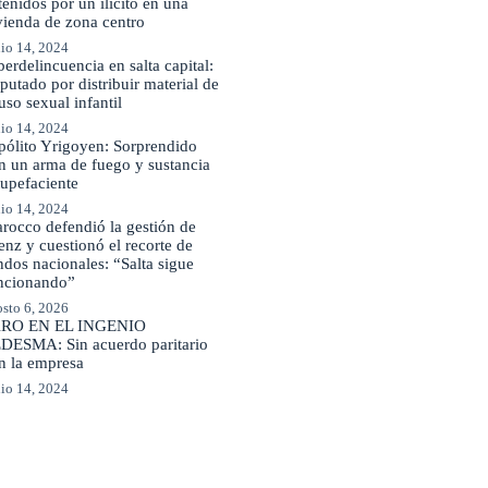
tenidos por un ilícito en una
vienda de zona centro
io 14, 2024
berdelincuencia en salta capital:
putado por distribuir material de
uso sexual infantil
io 14, 2024
pólito Yrigoyen: Sorprendido
n un arma de fuego y sustancia
tupefaciente
io 14, 2024
rocco defendió la gestión de
enz y cuestionó el recorte de
ndos nacionales: “Salta sigue
ncionando”
sto 6, 2026
RO EN EL INGENIO
DESMA: Sin acuerdo paritario
n la empresa
io 14, 2024