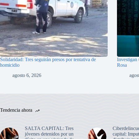
Solidaridad: Tres seguirán presos por tentativa de
Investigan
homicidio
Rosa
agosto 6, 2026
agos
Tendencia ahora
SALTA CAPITAL: Tres
Ciberdelincue
jóvenes detenidos por un
capital: Impu