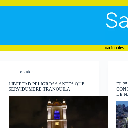
Saltar
al
contenido
nacionales
opinion
LIBERTAD PELIGROSA ANTES QUE
EL 2
SERVIDUMBRE TRANQUILA
CONS
DE N