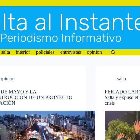
salta
interior
policiales
entrevistas
opinion
opinion
salta
5 DE MAYO Y LA
FERIADO LARGO:
TRUCCIÓN DE UN PROYECTO
Salta y expuso el 
ACIÓN
crisis