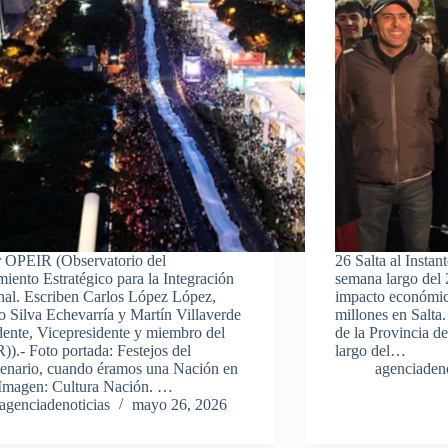
r OPEIR (Observatorio del
26 Salta al Instan
iento Estratégico para la Integración
semana largo del
al. Escriben Carlos López López,
impacto económic
o Silva Echevarría y Martín Villaverde
millones en Salta
dente, Vicepresidente y miembro del
de la Provincia de
).- Foto portada: Festejos del
largo del…
enario, cuando éramos una Nación en
agenciadeno
 Imagen: Cultura Nación. …
agenciadenoticias
mayo 26, 2026