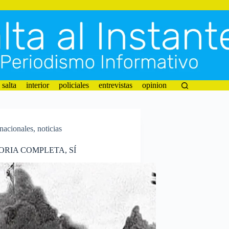
salta
interior
policiales
entrevistas
opinion
nacionales
,
noticias
RIA COMPLETA, SÍ