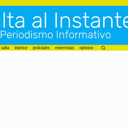
salta
interior
policiales
entrevistas
opinion