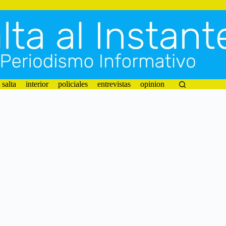
salta
interior
policiales
entrevistas
opinion