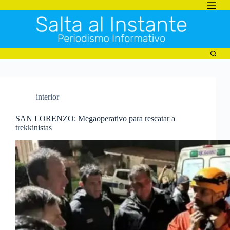
Saltar
al
contenido
interior
SAN LORENZO: Megaoperativo para rescatar a
trekkinistas