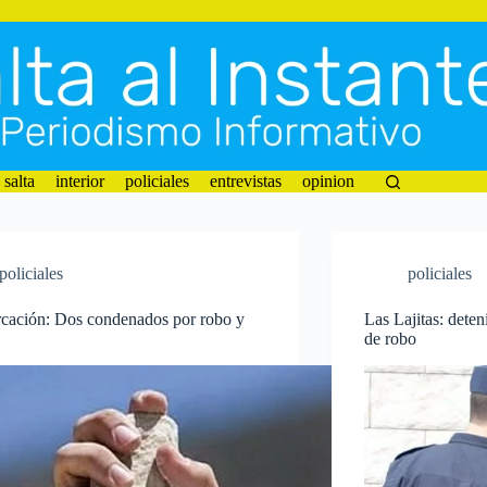
salta
interior
policiales
entrevistas
opinion
policiales
policiales
cación: Dos condenados por robo y
Las Lajitas: deten
de robo