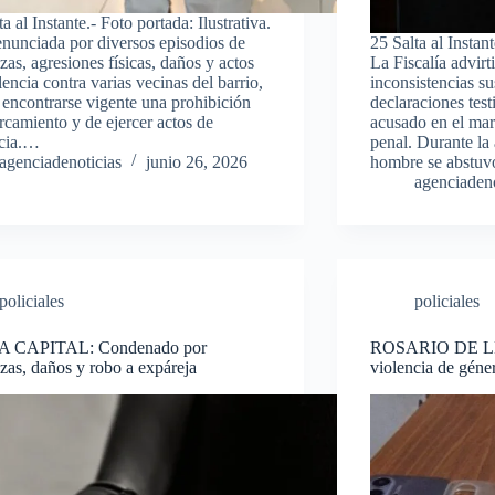
a al Instante.- Foto portada: Ilustrativa.
nunciada por diversos episodios de
25 Salta al Instant
as, agresiones físicas, daños y actos
La Fiscalía advirt
lencia contra varias vecinas del barrio,
inconsistencias su
 encontrarse vigente una prohibición
declaraciones test
rcamiento y de ejercer actos de
acusado en el mar
ncia.…
penal. Durante la
agenciadenoticias
junio 26, 2026
hombre se abstuv
agenciadeno
policiales
policiales
 CAPITAL: Condenado por
ROSARIO DE LE
as, daños y robo a expáreja
violencia de géne