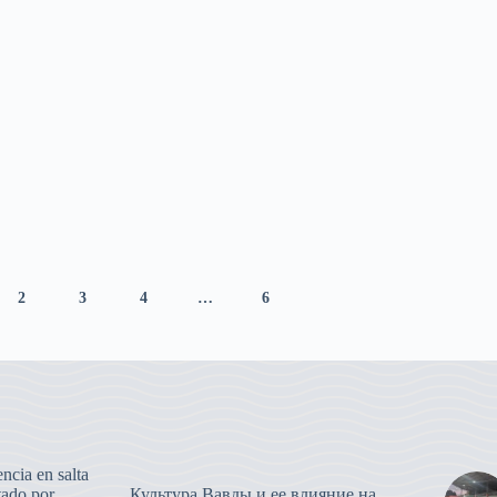
2
3
4
…
6
ncia en salta
tado por
Культура Вавды и ее влияние на