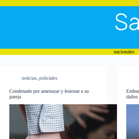
Saltar
al
contenido
nacionales
noticias
,
policiales
Condenado por amenazar y lesionar a su
Embar
pareja
daños