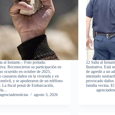
ta al Instante.– Foto portada:
22 Salta al Instan
ativa. Reconocieron su participación en
Ilustrativa. Está
ho ocurrido en octubre de 2025,
de agredir a un a
 causaron daños en la vivienda y en
intentado sustraerl
omóvil, y se apoderaron de un teléfono
provocado daños 
r. La fiscal penal de Embarcación,
familia vecina. E
ela…
agenciadeno
agenciadenoticias
agosto 3, 2026