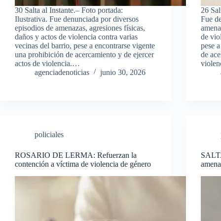
30 Salta al Instante.– Foto portada:
26 Salt
Ilustrativa. Fue denunciada por diversos
Fue de
episodios de amenazas, agresiones físicas,
amenaz
daños y actos de violencia contra varias
de vio
vecinas del barrio, pese a encontrarse vigente
pese a
una prohibición de acercamiento y de ejercer
de ace
actos de violencia.…
viole
agenciadenoticias
junio 30, 2026
policiales
ROSARIO DE LERMA: Refuerzan la
SALTA
contención a víctima de violencia de género
amenaz