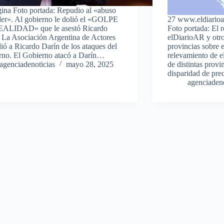
ina Foto portada: Repudio al «abuso
er». Al gobierno le dolió el «GOLPE
27 www.eldiarioar
ALIDAD» que le asestó Ricardo
Foto portada: El 
 La Asociación Argentina de Actores
elDiarioAR y otro
ió a Ricardo Darín de los ataques del
provincias sobre 
rno. El Gobierno atacó a Darín…
relevamiento de 
agenciadenoticias
mayo 28, 2025
de distintas provi
disparidad de pr
agenciadeno