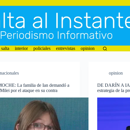
salta
interior
policiales
entrevistas
opinion
nacionales
opinion
OCHE: La familia de Ian demandó a
DE DARÍN A IAN:
 Milei por el ataque en su contra
estrategia de la 