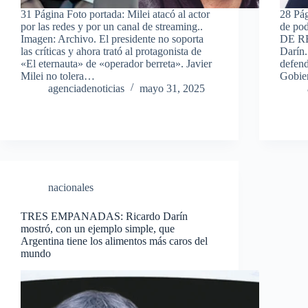
31 Página Foto portada: Milei atacó al actor
28 Pág
por las redes y por un canal de streaming..
de pod
Imagen: Archivo. El presidente no soporta
DE RE
las críticas y ahora trató al protagonista de
Darín.
«El eternauta» de «operador berreta». Javier
defend
Milei no tolera…
Gobie
agenciadenoticias
mayo 31, 2025
nacionales
TRES EMPANADAS: Ricardo Darín
mostró, con un ejemplo simple, que
Argentina tiene los alimentos más caros del
mundo