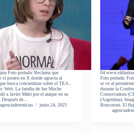
ina Foto portada: Reclama que
04 www.eldiarioa
e el posteo en X donde agravia al
Foto portada: Fot
que busca concientizar sobre el TEA..
se ve al president
: Web. La familia de Ian Moche
durante la Confer
ó a Javier Milei por el ataque en su
Conservadora (C
a. Después de…
(Argentina). Ima
agenciadenoticias
junio 24, 2025
Roncoroni. El fl
agenciadeno