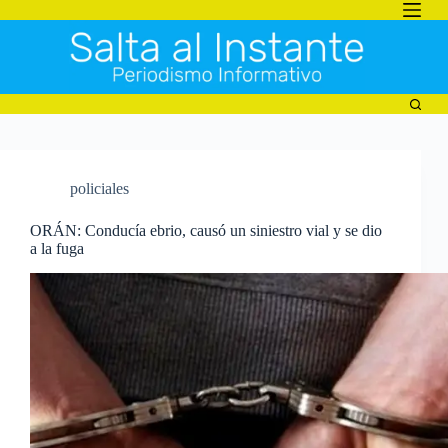
Saltar
al
contenido
policiales
ORÁN: Conducía ebrio, causó un siniestro vial y se dio
a la fuga