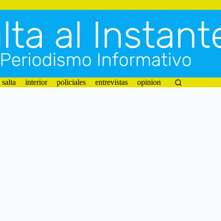
salta
interior
policiales
entrevistas
opinion