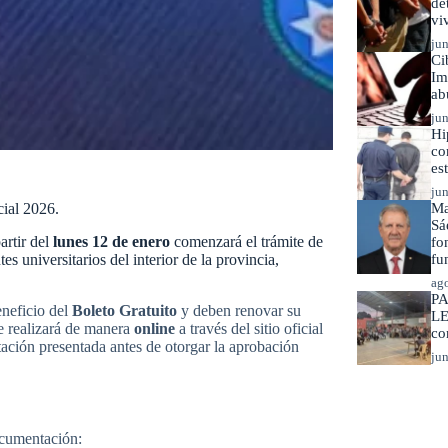
de
vi
jun
Ci
Im
ab
jun
Hi
co
es
jun
cial 2026.
Ma
Sá
artir del
lunes 12 de enero
comenzará el trámite de
fo
es universitarios del interior de la provincia,
fu
ago
PA
eneficio del
Boleto Gratuito
y deben renovar su
LE
e realizará de manera
online
a través del sitio oficial
co
tación presentada antes de otorgar la aprobación
jun
ocumentación: