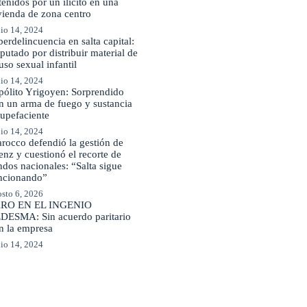
tenidos por un ilícito en una
vienda de zona centro
io 14, 2024
berdelincuencia en salta capital:
putado por distribuir material de
uso sexual infantil
io 14, 2024
pólito Yrigoyen: Sorprendido
n un arma de fuego y sustancia
tupefaciente
io 14, 2024
rocco defendió la gestión de
enz y cuestionó el recorte de
ndos nacionales: “Salta sigue
ncionando”
sto 6, 2026
RO EN EL INGENIO
DESMA: Sin acuerdo paritario
n la empresa
io 14, 2024