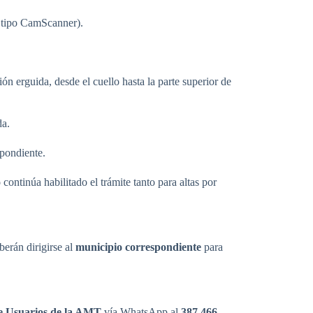
n tipo CamScanner).
ción erguida, desde el cuello hasta la parte superior de
da.
spondiente.
o
continúa habilitado el trámite tanto para altas por
erán dirigirse al
municipio correspondiente
para
e Usuarios de la AMT
vía WhatsApp al
387 466-