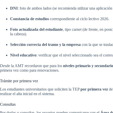
DNI
: foto de ambos lados (se recomienda utilizar una aplicació
Constancia de estudios
correspondiente al ciclo lectivo 2026.
Foto actualizada del estudiante
, tipo carnet (de frente, en posi
la cabeza).
Selección correcta del tramo y la empresa
con la que se trasla
Nivel educativo
: verificar que el nivel seleccionado sea el corre
Desde la AMT recordaron que para los
niveles primario y secundari
primera vez como para renovaciones.
Trámite por primera vez
Los estudiantes universitarios que soliciten la TEP
por primera vez
deb
realizar el alta inicial en el sistema.
Consultas
Por dudas o consultas, los usuarios pueden comunicarse con el
Área d