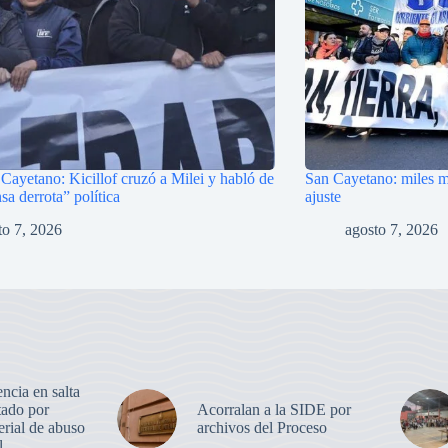
Cayetano: Kicillof cruzó a Milei y habló de
San Cayetano: miles ma
a derrota” política
ajuste
to 7, 2026
agosto 7, 2026
ncia en salta
tado por
Acorralan a la SIDE por
erial de abuso
archivos del Proceso
l