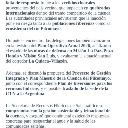
falta de respuesta
frente a los
vertidos cloacales
provenientes del país vecino, que impactan en
quebradas
internacionales
dentro del tramo compartido de la cuenca.
Las autoridades provinciales advirtieron que la inacción
pone en riesgo tanto a las
poblaciones ribereñas
como al
ecosistema del río Pilcomayo
.
Durante el encuentro, las delegaciones también avanzaron
en la revisión del
Plan Operativo Anual 2026
, analizaron
el estado de las
obras de defensa en Misión La Paz–Pozo
Hondo y Misión San Luis
, y evaluaron la situación actual
del corredor
La Quiaca–Villazón
.
Además, se discutió la propuesta del
Proyecto de Gestión
Integrada y Plan Maestro de la Cuenca del Pilcomayo
,
junto con el correspondiente
Plan de Inversiones para los
recursos hídricos
, y el posible
traslado de la sede de la
CTN a la Argentina
.
La Secretaría de Recursos Hídricos de Salta ratificó su
compromiso con la gestión sustentable y trinacional de
la cuenca
, y aseguró que continuará exigiendo respuestas
concretas para resguardar el agua y la salud de las
comunidades salteñas.