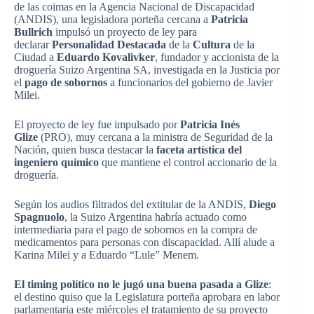
de las coimas en la Agencia Nacional de Discapacidad
(ANDIS), una legisladora porteña cercana a
Patricia
Bullrich
impulsó un proyecto de ley para
declarar
Personalidad Destacada
de la
Cultura
de la
Ciudad a
Eduardo Kovalivker
, fundador y accionista de la
droguería Suizo Argentina SA, investigada en la Justicia por
el
pago de sobornos
a funcionarios del gobierno de Javier
Milei.
El proyecto de ley fue impulsado por
Patricia Inés
Glize
(PRO), muy cercana a la ministra de Seguridad de la
Nación, quien busca destacar la
faceta artística del
ingeniero químico
que mantiene el control accionario de la
droguería.
Según los audios filtrados del extitular de la ANDIS,
Diego
Spagnuolo
, la Suizo Argentina habría actuado como
intermediaria para el pago de sobornos en la compra de
medicamentos para personas con discapacidad. Allí alude a
Karina Milei y a Eduardo “Lule” Menem.
El timing político no le jugó una buena pasada a Glize
:
el destino quiso que la Legislatura porteña aprobara en labor
parlamentaria este miércoles el tratamiento de su proyecto