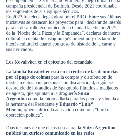
desempeñó en la Secretaría de Frontera y luego trabajó en la
campaña presidencial de Bullrich. Desde 2021 coordinaba
los segmentos de sus equipos técnicos.
En 2023 fue electa legisladora por el PRO. Entre sus últimas
iniciativas se destacan los proyectos para “declarar de interés
para el desarrollo económico de la Ciudad la edición 2025
de la ‘Noche de la Pizza y la Empanada”, declarar de interés
cultural la cuenta de instagram @Comentino y declarar de
interés cultural el cuarto congreso de historia de la carne y
sus derivados.
Los Kovalivker, en el epicentro del escándalo
La
familia Kovalivker está en el centro de las denuncias
por el pago de coimas
para la compra y distribución de
medicamentos para personas con discapacidad, según se
desprende de los audios de Spagnuolo filtrados a mediados
de agosto, que apuntan a la droguería
Suizo
Argentina
como la intermediaria para los pagos y vincula a
la hermana del Presidente y
Eduardo “Lule”
Menem,
quien calificó la acusación como una “burda
operación política”.
Días después de que el caso escalara,
la Suizo Argentino
publicó un curioso comunicado en las redes