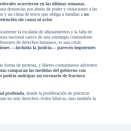
federales ocurrieron en las últimas semanas
,
para denuncias por abuso de poder y violaciones a las
as y un clima de terror que obliga a familias a
no
tención sin causa ni aviso
.
amente la escalada de allanamientos y la falta de
itora nacional carece de una estrategia contundente
defensores de derechos humanos, es una crisis
tuciones —incluida la justicia— parecen impotentes
o
.
 forma de protesta, y líderes comunitarios advierten
stas comparan las medidas del gobierno con
is podría anticipar un escenario de fractura
cial profunda
, donde la proliferación de prácticas
onan no solo derechos civiles básicos, sino también la