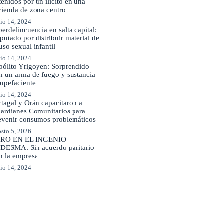
tenidos por un ilícito en una
vienda de zona centro
io 14, 2024
berdelincuencia en salta capital:
putado por distribuir material de
uso sexual infantil
io 14, 2024
pólito Yrigoyen: Sorprendido
n un arma de fuego y sustancia
tupefaciente
io 14, 2024
rtagal y Orán capacitaron a
ardianes Comunitarios para
evenir consumos problemáticos
sto 5, 2026
RO EN EL INGENIO
DESMA: Sin acuerdo paritario
n la empresa
io 14, 2024