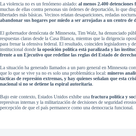
La violencia no es un fenómeno aislado:
al menos 2.400 detenciones 
muchas de ellas contra personas sin órdenes de deportación, lo que dis
libertades más básicas. Vecinos relatan desapariciones, redadas nocturn
abandonar sus hogares por miedo a ser arrojadas a un centro de de
El gobernador demócrata de Minnesota, Tim Walz, ha denunciado públic
respuestas claras desde la Casa Blanca, mientras que la dirigencia opos
para frenar la ofensiva federal. El resultado, coinciden legisladores y 
institucional donde
la oposición política está paralizada y las insti
frente a un Ejecutivo que redefine las reglas del Estado de derech
La situación ha generado llamados a un paro general en Minnesota como
que lo que se vive ya no es solo una problemática local:
mineros anali
tácticas de represión extremas, y hay quienes señalan que esta cris
nacional si no se detiene la espiral autoritaria
.
Bajo este contexto, Estados Unidos exhibe una
fractura política y so
represivas internas y la militarización de decisiones de seguridad erosi
percepción de que el país permanece como una democracia funcional.