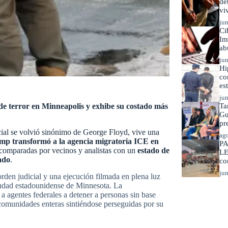
de
vi
jun
Ci
Im
ab
jun
Hi
co
es
jun
e terror en Minneapolis y exhibe su costado más
Ta
Gu
pr
cial se volvió sinónimo de George Floyd, vive una
ago
mp transformó a la agencia migratoria ICE en
PA
 comparadas por vecinos y analistas con un
estado de
LE
ado
.
co
jun
 orden judicial y una ejecución filmada en plena luz
 ciudad estadounidense de Minnesota. La
a agentes federales a detener a personas sin base
n comunidades enteras sintiéndose perseguidas por su